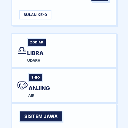
BULAN KE-0
ZODIAK
♎
LIBRA
UDARA
SHIO
🐶
ANJING
AIR
SISTEM JAWA