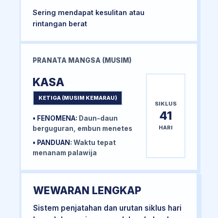
Sering mendapat kesulitan atau
rintangan berat
PRANATA MANGSA (MUSIM)
KASA
KETIGA (MUSIM KEMARAU)
SIKLUS
41
• FENOMENA:
Daun-daun
HARI
berguguran, embun menetes
• PANDUAN:
Waktu tepat
menanam palawija
WEWARAN LENGKAP
Sistem penjatahan dan urutan siklus hari