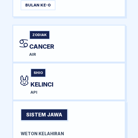
BULAN KE-0
ZODIAK
♋
CANCER
AIR
SHIO
🐰
KELINCI
API
SISTEM JAWA
WETON KELAHIRAN