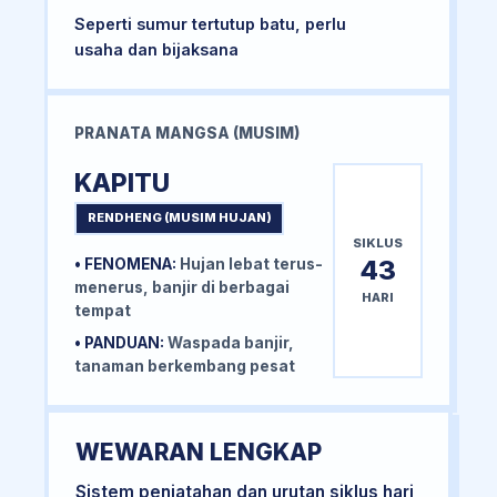
Seperti sumur tertutup batu, perlu
usaha dan bijaksana
PRANATA MANGSA (MUSIM)
KAPITU
RENDHENG (MUSIM HUJAN)
SIKLUS
43
• FENOMENA:
Hujan lebat terus-
menerus, banjir di berbagai
HARI
tempat
• PANDUAN:
Waspada banjir,
tanaman berkembang pesat
WEWARAN LENGKAP
Sistem penjatahan dan urutan siklus hari