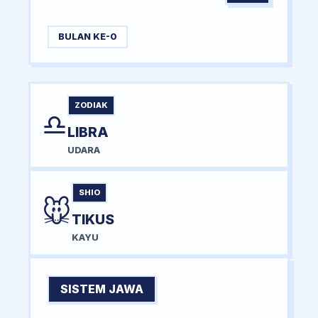
BULAN KE-0
ZODIAK
♎
LIBRA
UDARA
SHIO
🐭
TIKUS
KAYU
SISTEM JAWA