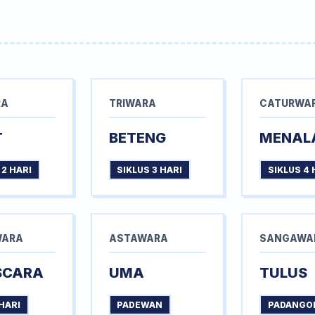
RA
TRIWARA
CATURWA
T
BETENG
MENAL
 2 HARI
SIKLUS 3 HARI
SIKLUS 4 
WARA
ASTAWARA
SANGAWA
SCARA
UMA
TULUS
HARI
PADEWAN
PADANGO