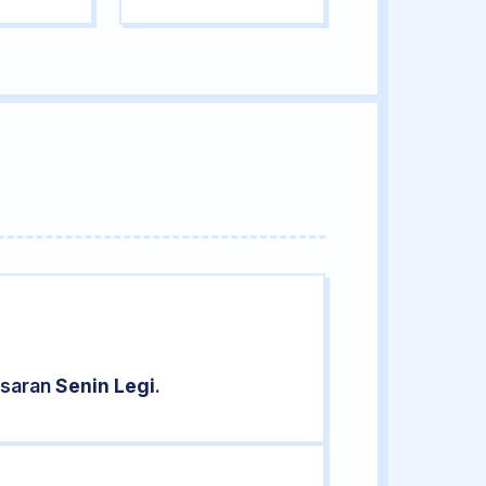
asaran
Senin Legi
.