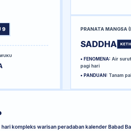
 9
PRANATA MANGSA (
SADDHA
KETI
 WUKU
• FENOMENA:
Air surut
A
pagi hari
• PANDUAN:
Tanam pal
P
s hari kompleks warisan peradaban kalender Babad Bal