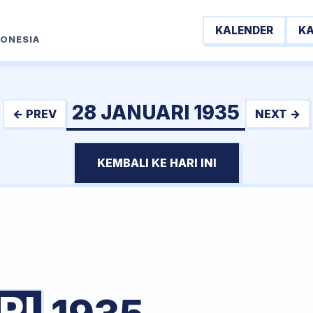
KALENDER
K
DONESIA
28 JANUARI 1935
← PREV
NEXT →
KEMBALI KE HARI INI
RI