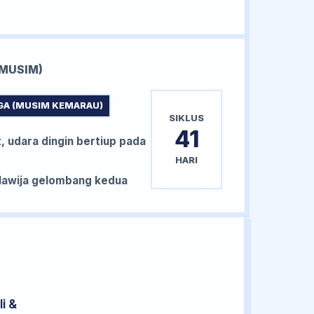
MUSIM)
GA (MUSIM KEMARAU)
SIKLUS
41
, udara dingin bertiup pada
HARI
awija gelombang kedua
i &