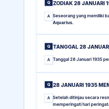
Q
ZODIAK 28 JANUARI 
Seseorang yang memiliki ba
A
Aquarius
.
Q
TANGGAL 28 JANUARI
Tanggal 28 Januari 1935 p
A
Q
28 JANUARI 1935 ME
Setelah ditinjau secara re
A
memperingati hari peringat