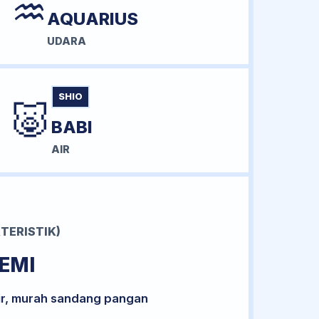
♒
AQUARIUS
UDARA
SHIO
🐷
BABI
AIR
TERISTIK)
EMI
ir, murah sandang pangan