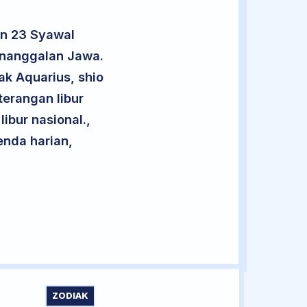
an 23 Syawal
enanggalan Jawa.
ak Aquarius, shio
terangan libur
libur nasional.,
enda harian,
ZODIAK