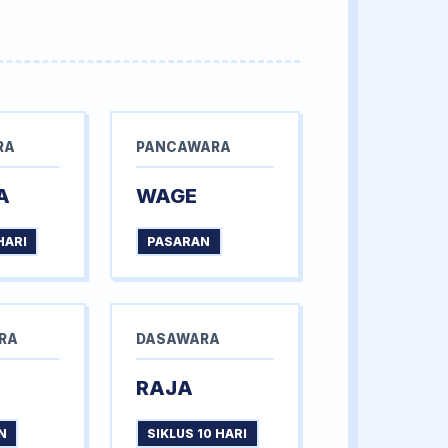
RA
PANCAWARA
A
WAGE
HARI
PASARAN
RA
DASAWARA
RAJA
N
SIKLUS 10 HARI