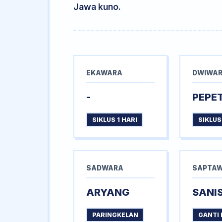
Jawa kuno.
EKAWARA
DWIWA
-
PEPE
SIKLUS 1 HARI
SIKLUS
SADWARA
SAPTA
ARYANG
SANI
PARINGKELAN
GANTI 