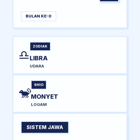
BULAN KE-0
ZODIAK
♎
LIBRA
UDARA
SHIO
🐒
MONYET
LOGAM
SISTEM JAWA