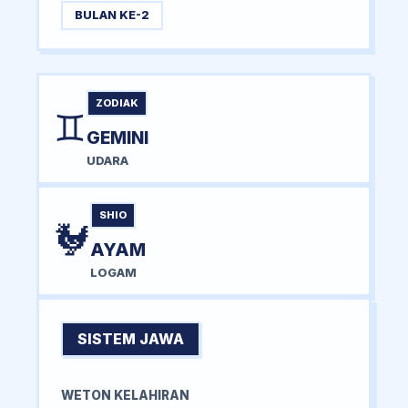
BULAN KE-2
ZODIAK
♊
GEMINI
UDARA
SHIO
🐓
AYAM
LOGAM
SISTEM JAWA
WETON KELAHIRAN