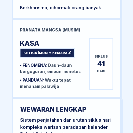
Berkharisma, dihormati orang banyak
PRANATA MANGSA (MUSIM)
KASA
KETIGA (MUSIM KEMARAU)
SIKLUS
41
• FENOMENA:
Daun-daun
HARI
berguguran, embun menetes
• PANDUAN:
Waktu tepat
menanam palawija
WEWARAN LENGKAP
Sistem penjatahan dan urutan siklus hari
kompleks warisan peradaban kalender