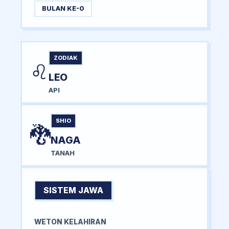
BULAN KE-0
ZODIAK
♌
LEO
API
SHIO
🐉
NAGA
TANAH
SISTEM JAWA
WETON KELAHIRAN