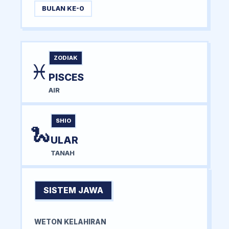
BULAN KE-0
ZODIAK
♓
PISCES
AIR
SHIO
🐍
ULAR
TANAH
SISTEM JAWA
WETON KELAHIRAN