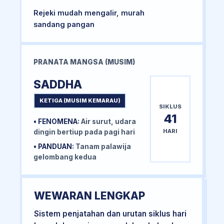
Rejeki mudah mengalir, murah
sandang pangan
PRANATA MANGSA (MUSIM)
SADDHA
KETIGA (MUSIM KEMARAU)
SIKLUS
41
• FENOMENA:
Air surut, udara
HARI
dingin bertiup pada pagi hari
• PANDUAN:
Tanam palawija
gelombang kedua
WEWARAN LENGKAP
Sistem penjatahan dan urutan siklus hari