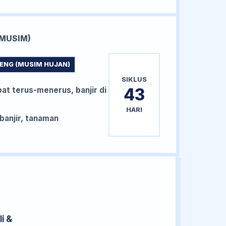
MUSIM)
ENG (MUSIM HUJAN)
SIKLUS
43
bat terus-menerus, banjir di
HARI
anjir, tanaman
i &