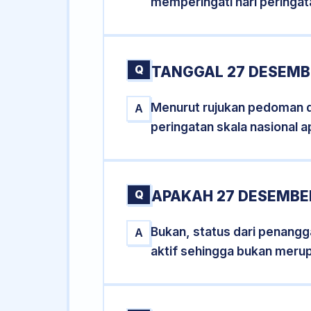
memperingati hari peringat
Q
TANGGAL 27 DESEMBE
Menurut rujukan pedoman dar
A
peringatan skala nasional a
Q
APAKAH 27 DESEMBE
Bukan, status dari penangga
A
aktif sehingga bukan meru