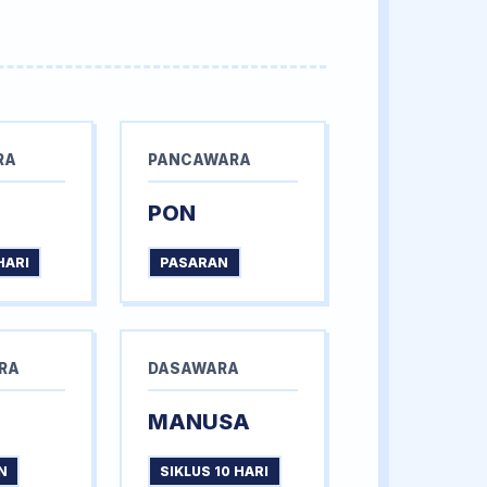
RA
PANCAWARA
PON
HARI
PASARAN
RA
DASAWARA
MANUSA
N
SIKLUS 10 HARI