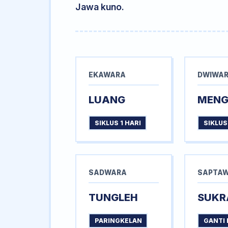
Jawa kuno.
EKAWARA
DWIWA
LUANG
MEN
SIKLUS 1 HARI
SIKLUS
SADWARA
SAPTA
TUNGLEH
SUKR
PARINGKELAN
GANTI 