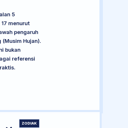
alan 5
u 17 menurut
 bawah pengaruh
g (Musim Hujan).
ini bukan
agai referensi
aktis.
ZODIAK