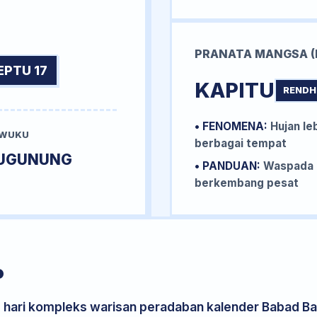
PRANATA MANGSA (
EPTU 17
KAPITU
RENDH
• FENOMENA:
Hujan le
 WUKU
berbagai tempat
UGUNUNG
• PANDUAN:
Waspada b
berkembang pesat
P
s hari kompleks warisan peradaban kalender Babad Bal