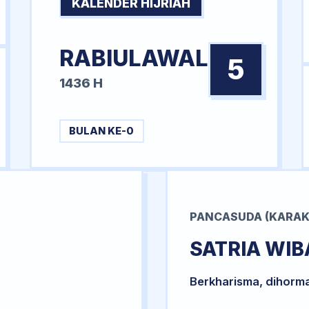
KALENDER HIJRIAH
RABIULAWAL
5
1436 H
BULAN KE-0
PANCASUDA (KARAK
SATRIA WI
Berkharisma, dihorm