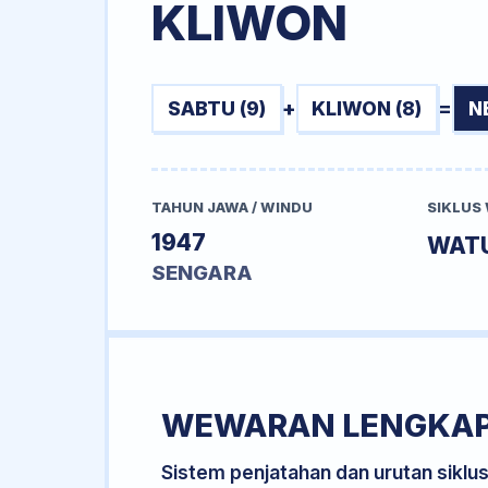
KLIWON
SABTU (9)
+
KLIWON (8)
=
N
TAHUN JAWA / WINDU
SIKLUS
1947
WAT
SENGARA
WEWARAN LENGKA
Sistem penjatahan dan urutan siklu