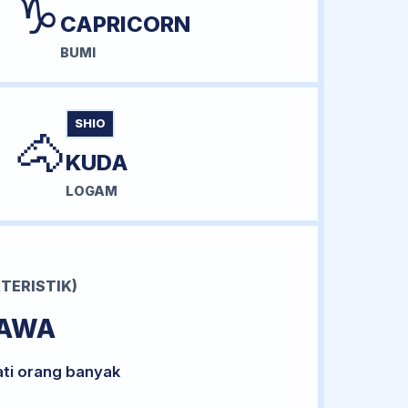
♑
CAPRICORN
BUMI
SHIO
🐴
KUDA
LOGAM
TERISTIK)
BAWA
ati orang banyak