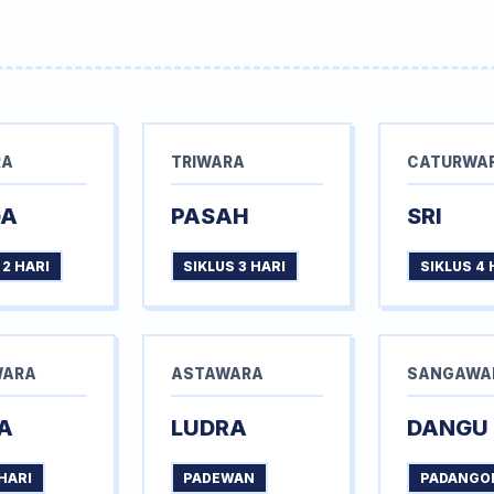
RA
TRIWARA
CATURWA
GA
PASAH
SRI
 2 HARI
SIKLUS 3 HARI
SIKLUS 4 
WARA
ASTAWARA
SANGAWA
A
LUDRA
DANGU
HARI
PADEWAN
PADANGO