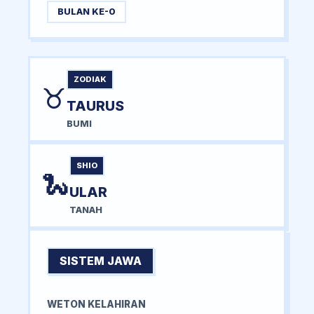
BULAN KE-0
ZODIAK
♉
TAURUS
BUMI
SHIO
🐍
ULAR
TANAH
SISTEM JAWA
WETON KELAHIRAN