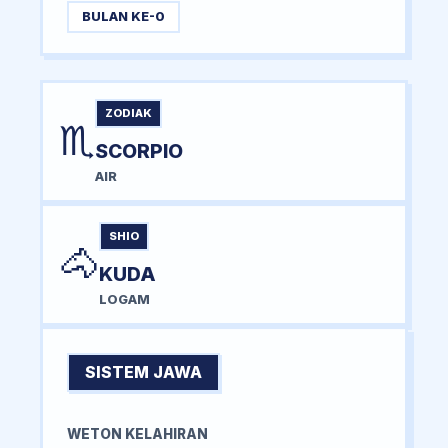
BULAN KE-0
ZODIAK
♏
SCORPIO
AIR
SHIO
🐴
KUDA
LOGAM
SISTEM JAWA
WETON KELAHIRAN