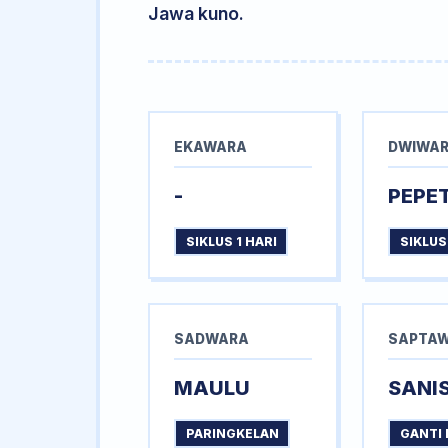
Jawa kuno.
EKAWARA
DWIWA
-
PEPE
SIKLUS 1 HARI
SIKLUS
SADWARA
SAPTA
MAULU
SANI
PARINGKELAN
GANTI 