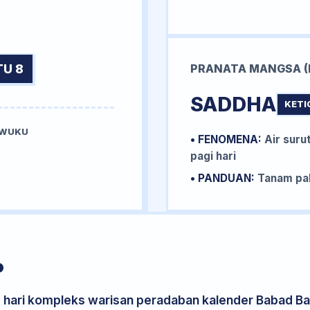
TU 8
PRANATA MANGSA (
SADDHA
KETI
 WUKU
• FENOMENA:
Air surut
U
pagi hari
• PANDUAN:
Tanam pal
P
s hari kompleks warisan peradaban kalender Babad Bal