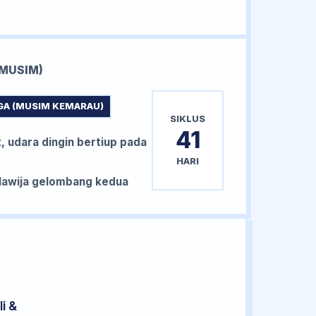
MUSIM)
GA (MUSIM KEMARAU)
SIKLUS
41
, udara dingin bertiup pada
HARI
awija gelombang kedua
i &