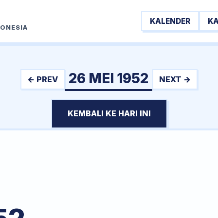
KALENDER
K
DONESIA
26 MEI 1952
← PREV
NEXT →
KEMBALI KE HARI INI