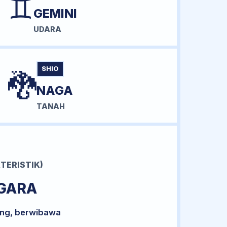
♊
GEMINI
UDARA
SHIO
🐉
NAGA
TANAH
TERISTIK)
GARA
ong, berwibawa