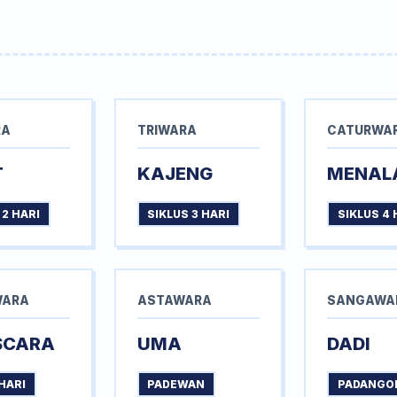
RA
TRIWARA
CATURWA
T
KAJENG
MENAL
 2 HARI
SIKLUS 3 HARI
SIKLUS 4 
WARA
ASTAWARA
SANGAWA
SCARA
UMA
DADI
HARI
PADEWAN
PADANGO