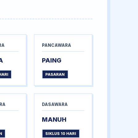
RA
PANCAWARA
A
PAING
HARI
PASARAN
RA
DASAWARA
MANUH
N
SIKLUS 10 HARI