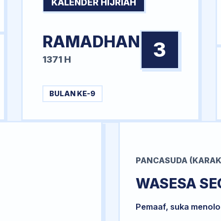
KALENDER HIJRIAH
RAMADHAN
3
1371 H
BULAN KE-9
PANCASUDA (KARAK
WASESA SE
Pemaaf, suka menol