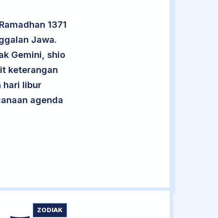
3 Ramadhan 1371
nggalan Jawa.
ak Gemini, shio
it keterangan
hari libur
encanaan agenda
ZODIAK