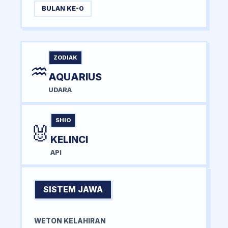
BULAN KE-0
ZODIAK
♒
AQUARIUS
UDARA
SHIO
🐰
KELINCI
API
SISTEM JAWA
WETON KELAHIRAN