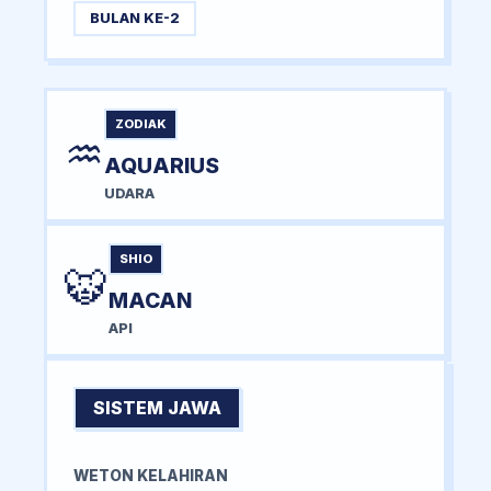
BULAN KE-2
ZODIAK
♒
AQUARIUS
UDARA
SHIO
🐯
MACAN
API
SISTEM JAWA
WETON KELAHIRAN