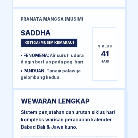
PRANATA MANGSA (MUSIM)
SADDHA
KETIGA (MUSIM KEMARAU)
SIKLUS
41
• FENOMENA:
Air surut, udara
HARI
dingin bertiup pada pagi hari
• PANDUAN:
Tanam palawija
gelombang kedua
WEWARAN LENGKAP
Sistem penjatahan dan urutan siklus hari
kompleks warisan peradaban kalender
Babad Bali & Jawa kuno.