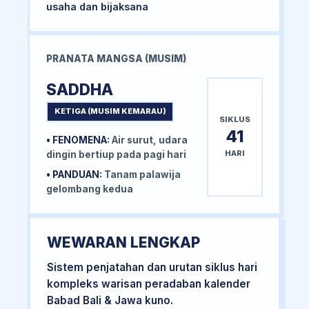
usaha dan bijaksana
PRANATA MANGSA (MUSIM)
SADDHA
KETIGA (MUSIM KEMARAU)
SIKLUS
41
• FENOMENA:
Air surut, udara
HARI
dingin bertiup pada pagi hari
• PANDUAN:
Tanam palawija
gelombang kedua
WEWARAN LENGKAP
Sistem penjatahan dan urutan siklus hari
kompleks warisan peradaban kalender
Babad Bali & Jawa kuno.