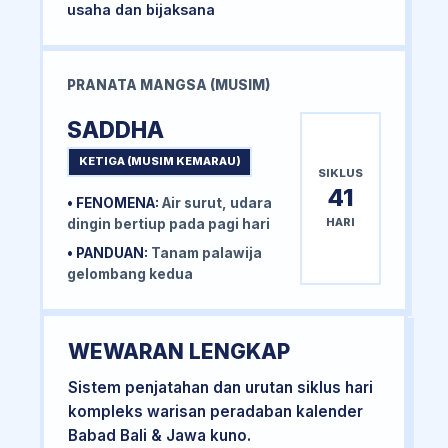
usaha dan bijaksana
PRANATA MANGSA (MUSIM)
SADDHA
KETIGA (MUSIM KEMARAU)
SIKLUS
41
• FENOMENA:
Air surut, udara
HARI
dingin bertiup pada pagi hari
• PANDUAN:
Tanam palawija
gelombang kedua
WEWARAN LENGKAP
Sistem penjatahan dan urutan siklus hari
kompleks warisan peradaban kalender
Babad Bali & Jawa kuno.