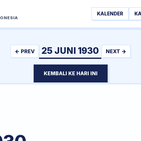
KALENDER
K
DONESIA
25 JUNI 1930
← PREV
NEXT →
KEMBALI KE HARI INI