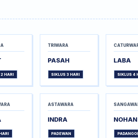
RA
TRIWARA
CATURWA
T
PASAH
LABA
 2 HARI
SIKLUS 3 HARI
SIKLUS 4 
WARA
ASTAWARA
SANGAWA
A
INDRA
NOHAN
HARI
PADEWAN
PADANGO