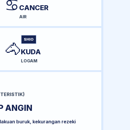
♋
CANCER
AIR
SHIO
🐴
KUDA
LOGAM
TERISTIK)
P ANGIN
lakuan buruk, kekurangan rezeki