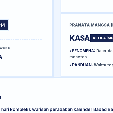
14
PRANATA MANGSA (
KASA
KETIGA (M
 WUKU
• FENOMENA:
Daun-da
A
menetes
• PANDUAN:
Waktu tep
P
s hari kompleks warisan peradaban kalender Babad Bal