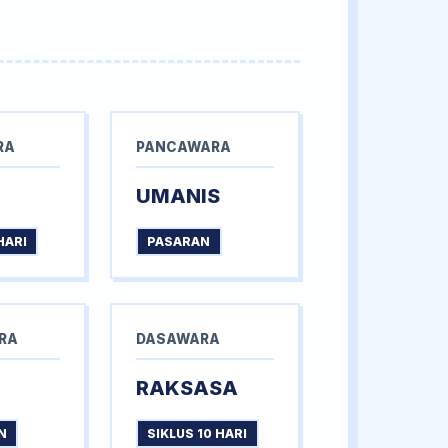
RA
PANCAWARA
UMANIS
HARI
PASARAN
RA
DASAWARA
RAKSASA
N
SIKLUS 10 HARI