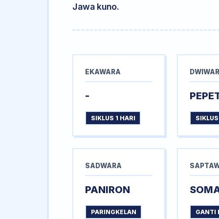
Jawa kuno.
EKAWARA
DWIWA
-
PEPE
SIKLUS 1 HARI
SIKLUS
SADWARA
SAPTA
PANIRON
SOM
PARINGKELAN
GANTI 