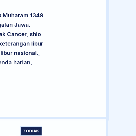
28 Muharam 1349
galan Jawa.
ak Cancer, shio
eterangan libur
libur nasional.,
enda harian,
ZODIAK