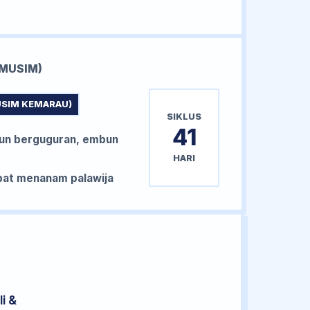
MUSIM)
USIM KEMARAU)
SIKLUS
41
un berguguran, embun
HARI
at menanam palawija
i &