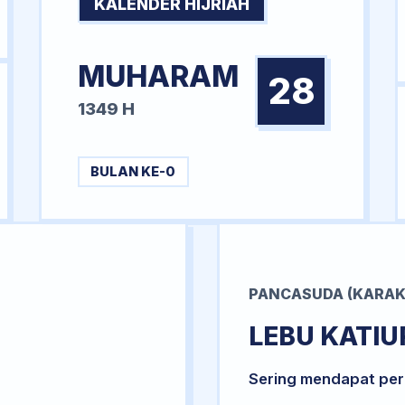
KALENDER HIJRIAH
MUHARAM
28
1349 H
BULAN KE-0
PANCASUDA (KARAK
LEBU KATIU
Sering mendapat per