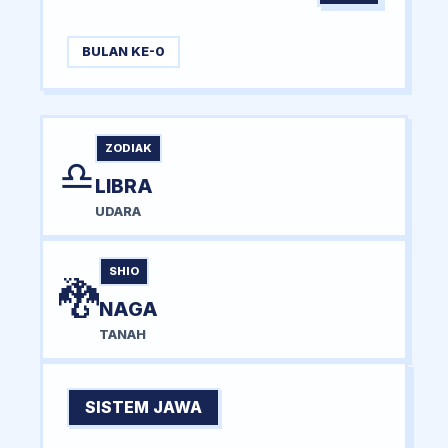
BULAN KE-0
ZODIAK
♎
LIBRA
UDARA
SHIO
🐉
NAGA
TANAH
SISTEM JAWA