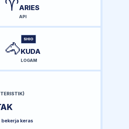
♈
ARIES
API
SHIO
🐴
KUDA
LOGAM
TERISTIK)
TAK
 bekerja keras