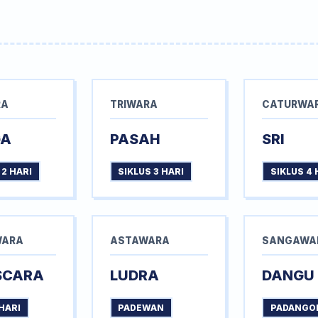
RA
TRIWARA
CATURWA
GA
PASAH
SRI
 2 HARI
SIKLUS 3 HARI
SIKLUS 4 
WARA
ASTAWARA
SANGAWA
SCARA
LUDRA
DANGU
HARI
PADEWAN
PADANGO