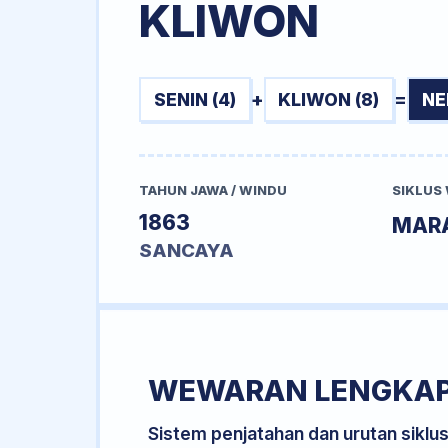
KLIWON
SENIN (4)
+
KLIWON (8)
=
NE
TAHUN JAWA / WINDU
SIKLUS
1863
MAR
SANCAYA
WEWARAN LENGKA
Sistem penjatahan dan urutan siklu