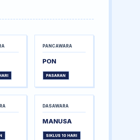
RA
PANCAWARA
PON
HARI
PASARAN
RA
DASAWARA
MANUSA
N
SIKLUS 10 HARI