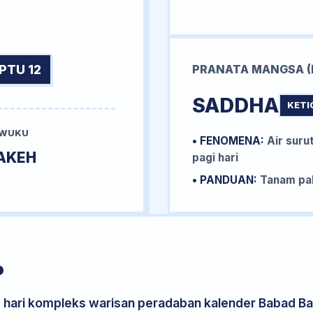
PTU 12
PRANATA MANGSA (
SADDHA
KETI
 WUKU
• FENOMENA:
Air surut
AKEH
pagi hari
• PANDUAN:
Tanam pal
P
s hari kompleks warisan peradaban kalender Babad Bal