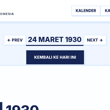
KALENDER
K
DONESIA
24 MARET 1930
← PREV
NEXT →
KEMBALI KE HARI INI
T