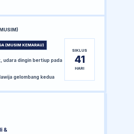
MUSIM)
GA (MUSIM KEMARAU)
SIKLUS
41
, udara dingin bertiup pada
HARI
awija gelombang kedua
i &