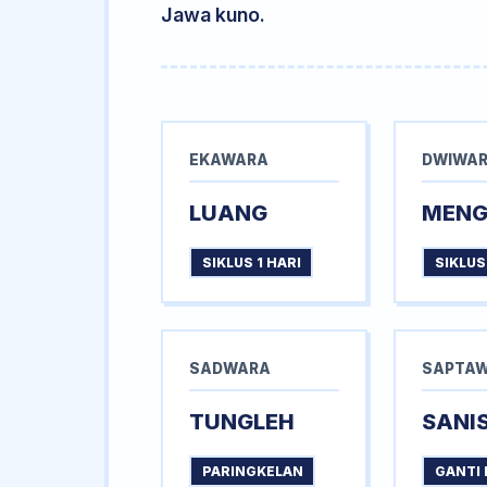
Jawa kuno.
EKAWARA
DWIWA
LUANG
MEN
SIKLUS 1 HARI
SIKLUS
SADWARA
SAPTA
TUNGLEH
SANI
PARINGKELAN
GANTI 