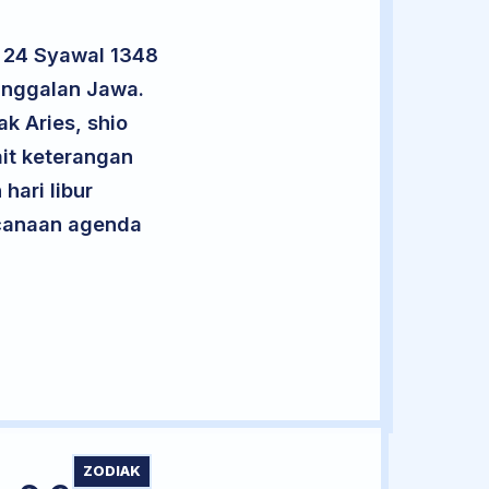
n 24 Syawal 1348
anggalan Jawa.
k Aries, shio
it keterangan
hari libur
encanaan agenda
ZODIAK