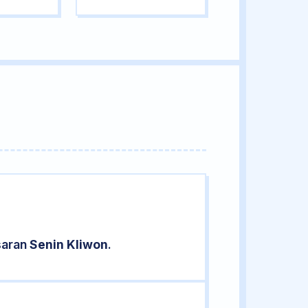
saran
Senin Kliwon
.