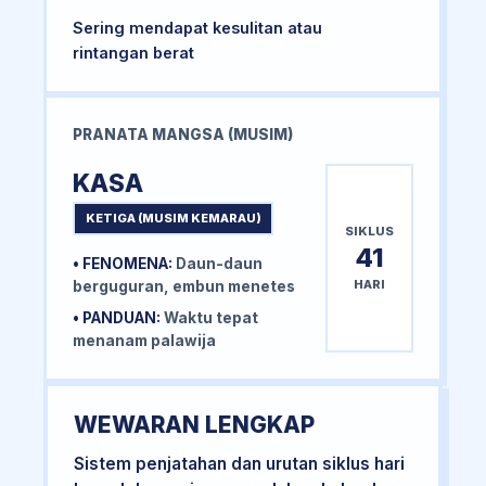
Sering mendapat kesulitan atau
rintangan berat
PRANATA MANGSA (MUSIM)
KASA
KETIGA (MUSIM KEMARAU)
SIKLUS
41
• FENOMENA:
Daun-daun
HARI
berguguran, embun menetes
• PANDUAN:
Waktu tepat
menanam palawija
WEWARAN LENGKAP
Sistem penjatahan dan urutan siklus hari