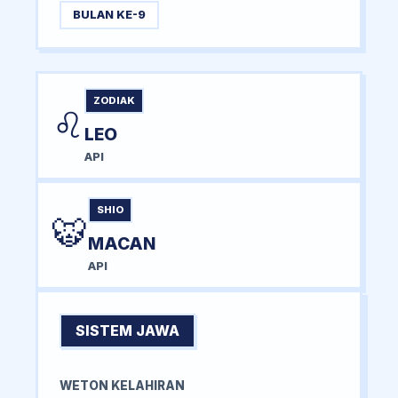
BULAN KE-9
ZODIAK
♌
LEO
API
SHIO
🐯
MACAN
API
SISTEM JAWA
WETON KELAHIRAN