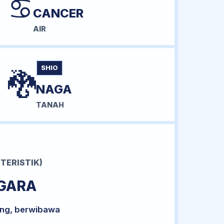
♋
CANCER
AIR
SHIO
🐉
NAGA
TANAH
TERISTIK)
GARA
ong, berwibawa