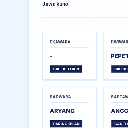
Jawa kuno.
EKAWARA
DWIWA
-
PEPE
SIKLUS 1 HARI
SIKLUS
SADWARA
SAPTA
ARYANG
ANG
PARINGKELAN
GANTI 