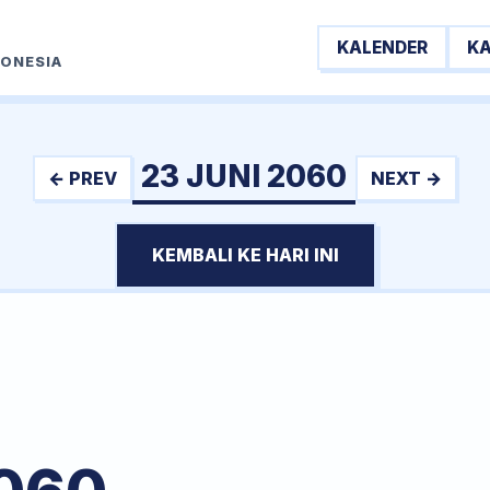
KALENDER
K
DONESIA
23 JUNI 2060
← PREV
NEXT →
KEMBALI KE HARI INI