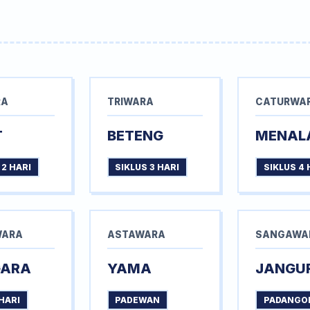
RA
TRIWARA
CATURWA
T
BETENG
MENAL
 2 HARI
SIKLUS 3 HARI
SIKLUS 4 
WARA
ASTAWARA
SANGAWA
GARA
YAMA
JANGU
HARI
PADEWAN
PADANGO