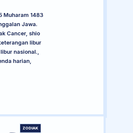
 25 Muharam 1483
anggalan Jawa.
ak Cancer, shio
eterangan libur
libur nasional.,
enda harian,
ZODIAK