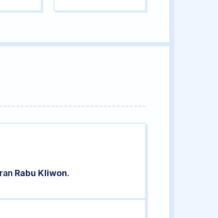
aran
Rabu Kliwon
.