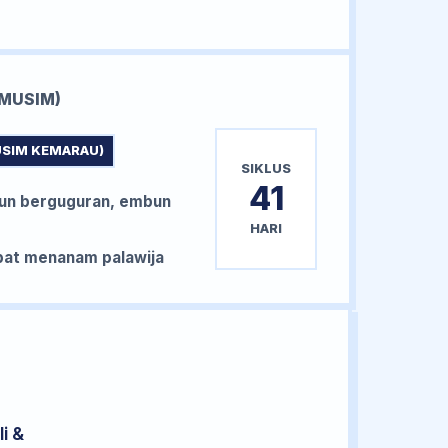
MUSIM)
USIM KEMARAU)
SIKLUS
41
un berguguran, embun
HARI
at menanam palawija
i &