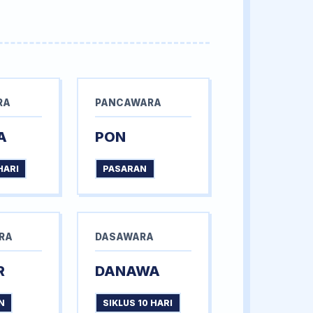
RA
PANCAWARA
A
PON
HARI
PASARAN
RA
DASAWARA
R
DANAWA
N
SIKLUS 10 HARI