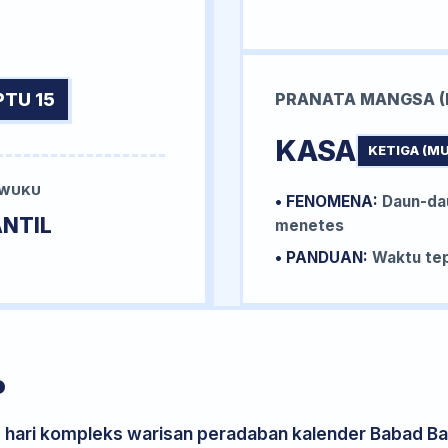
PTU 15
PRANATA MANGSA (
KASA
KETIGA (M
 WUKU
• FENOMENA:
Daun-da
NTIL
menetes
• PANDUAN:
Waktu tep
P
s hari kompleks warisan peradaban kalender Babad Bal