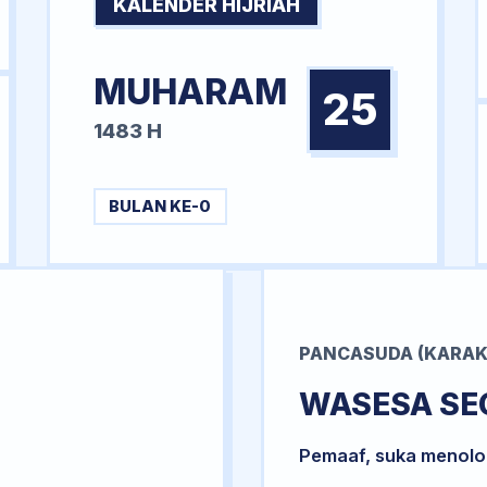
KALENDER HIJRIAH
MUHARAM
25
1483 H
BULAN KE-0
PANCASUDA (KARAK
WASESA SE
Pemaaf, suka menol