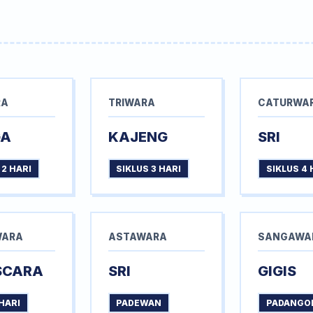
RA
TRIWARA
CATURWA
GA
KAJENG
SRI
 2 HARI
SIKLUS 3 HARI
SIKLUS 4 
WARA
ASTAWARA
SANGAWA
SCARA
SRI
GIGIS
HARI
PADEWAN
PADANGO