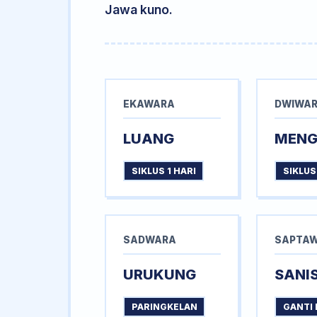
Jawa kuno.
EKAWARA
DWIWA
LUANG
MEN
SIKLUS 1 HARI
SIKLUS
SADWARA
SAPTA
URUKUNG
SANI
PARINGKELAN
GANTI 