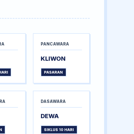
RA
PANCAWARA
KLIWON
HARI
PASARAN
RA
DASAWARA
DEWA
N
SIKLUS 10 HARI