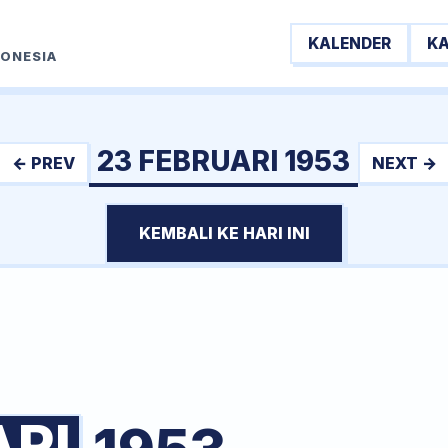
KALENDER
K
DONESIA
23 FEBRUARI 1953
← PREV
NEXT →
KEMBALI KE HARI INI
ARI