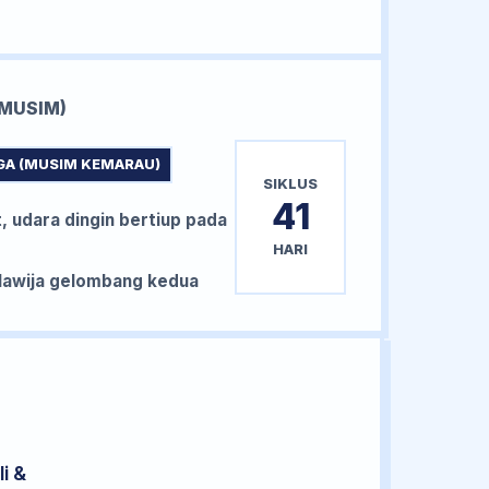
MUSIM)
GA (MUSIM KEMARAU)
SIKLUS
41
, udara dingin bertiup pada
HARI
awija gelombang kedua
i &