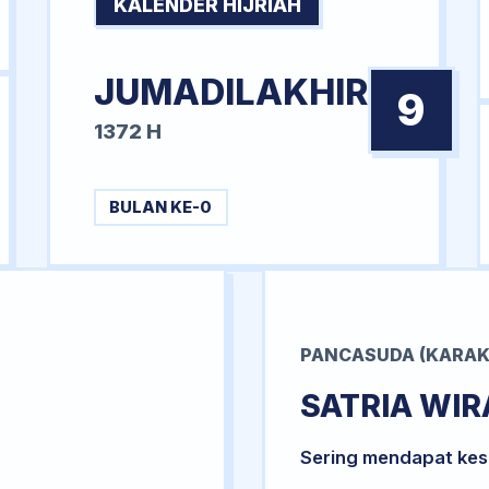
KALENDER HIJRIAH
JUMADILAKHIR
9
1372 H
BULAN KE-0
PANCASUDA (KARAK
SATRIA WI
Sering mendapat kesu