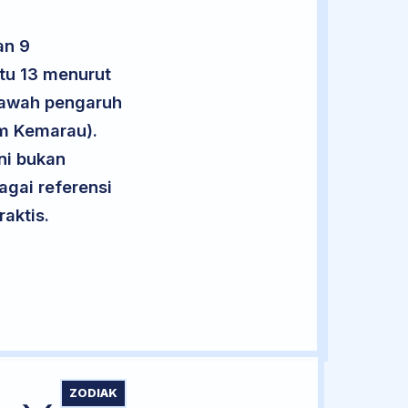
an 9
ptu 13 menurut
 bawah pengaruh
im Kemarau).
ini bukan
agai referensi
aktis.
ZODIAK