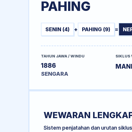
PAHING
SENIN (4)
+
PAHING (9)
=
NE
TAHUN JAWA / WINDU
SIKLUS
1886
MAN
SENGARA
WEWARAN LENGKA
Sistem penjatahan dan urutan siklu