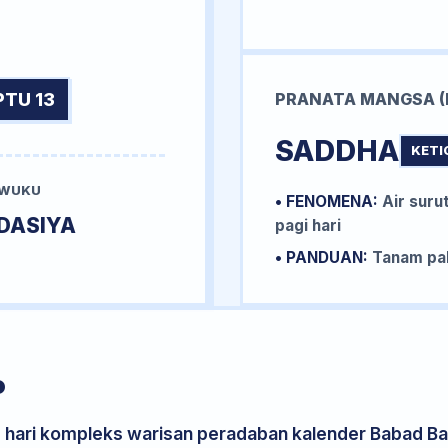
PTU 13
PRANATA MANGSA (
SADDHA
KETI
 WUKU
• FENOMENA:
Air surut
DASIYA
pagi hari
• PANDUAN:
Tanam pal
P
s hari kompleks warisan peradaban kalender Babad Bal