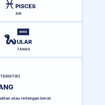
♓
PISCES
AIR
SHIO
🐍
ULAR
TANAH
TERISTIK)
RANG
litan atau rintangan berat