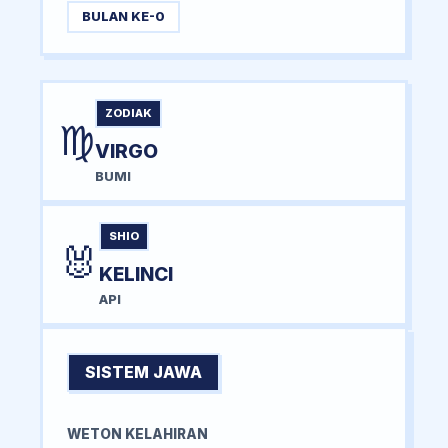
BULAN KE-0
ZODIAK
♍
VIRGO
BUMI
SHIO
🐰
KELINCI
API
SISTEM JAWA
WETON KELAHIRAN