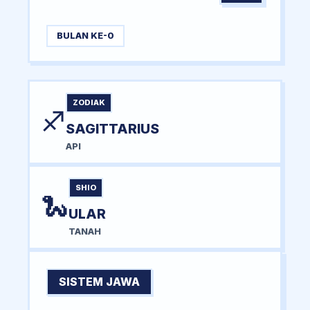
BULAN KE-0
ZODIAK
♐
SAGITTARIUS
API
SHIO
🐍
ULAR
TANAH
SISTEM JAWA