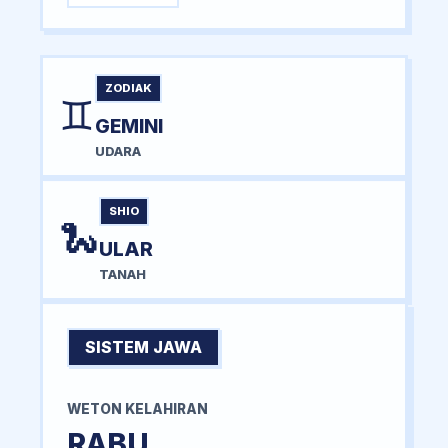
ZODIAK
♊
GEMINI
UDARA
SHIO
🐍
ULAR
TANAH
SISTEM JAWA
WETON KELAHIRAN
RABU