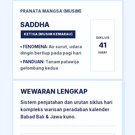
PRANATA MANGSA (MUSIM)
SADDHA
KETIGA (MUSIM KEMARAU)
SIKLUS
41
• FENOMENA:
Air surut, udara
HARI
dingin bertiup pada pagi hari
• PANDUAN:
Tanam palawija
gelombang kedua
WEWARAN LENGKAP
Sistem penjatahan dan urutan siklus hari
kompleks warisan peradaban kalender
Babad Bali & Jawa kuno.