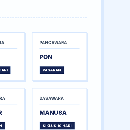
RA
PANCAWARA
PON
HARI
PASARAN
RA
DASAWARA
R
MANUSA
N
SIKLUS 10 HARI