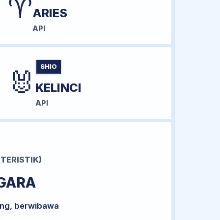
♈
ARIES
API
SHIO
🐰
KELINCI
API
TERISTIK)
GARA
ong, berwibawa