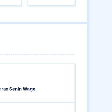
saran
Senin Wage
.