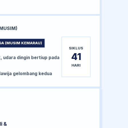
MUSIM)
GA (MUSIM KEMARAU)
SIKLUS
41
, udara dingin bertiup pada
HARI
awija gelombang kedua
i &