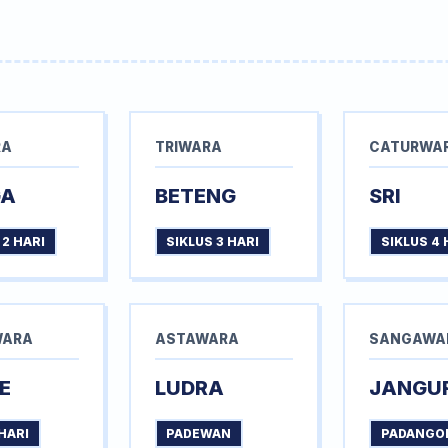
RA
TRIWARA
CATURWA
GA
BETENG
SRI
 2 HARI
SIKLUS 3 HARI
SIKLUS 4 
WARA
ASTAWARA
SANGAWA
E
LUDRA
JANGU
HARI
PADEWAN
PADANGO