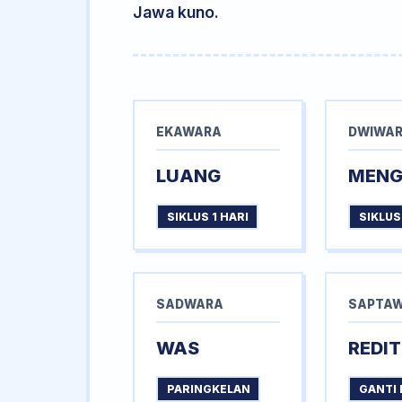
Jawa kuno.
EKAWARA
DWIWA
LUANG
MEN
SIKLUS 1 HARI
SIKLUS
SADWARA
SAPTA
WAS
REDIT
PARINGKELAN
GANTI 