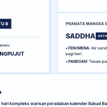
TU 8
PRANATA MANGSA (
SADDHA
KETI
 WUKU
• FENOMENA:
Air surut
UNGPUJUT
pagi hari
• PANDUAN:
Tanam pal
P
s hari kompleks warisan peradaban kalender Babad Bal