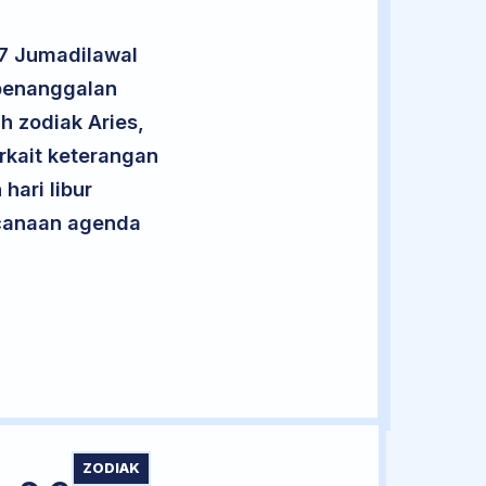
 7 Jumadilawal
 penanggalan
h zodiak Aries,
rkait keterangan
hari libur
encanaan agenda
ZODIAK