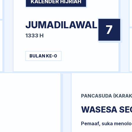
KALENDER HIJRIAH
JUMADILAWAL
7
1333 H
BULAN KE-0
PANCASUDA (KARAK
WASESA SE
Pemaaf, suka menol