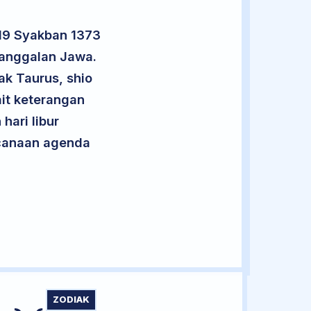
 19 Syakban 1373
nanggalan Jawa.
ak Taurus, shio
it keterangan
hari libur
encanaan agenda
ZODIAK