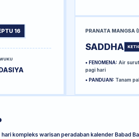
EPTU 16
PRANATA MANGSA (
SADDHA
KETI
 WUKU
• FENOMENA:
Air surut
DASIYA
pagi hari
• PANDUAN:
Tanam pal
P
s hari kompleks warisan peradaban kalender Babad Bal