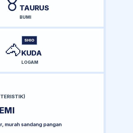
♉
TAURUS
BUMI
SHIO
🐴
KUDA
LOGAM
TERISTIK)
EMI
ir, murah sandang pangan