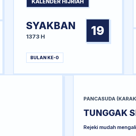
KALENDER HIJRIAH
SYAKBAN
19
1373 H
BULAN KE-0
PANCASUDA (KARAK
TUNGGAK S
Rejeki mudah mengal