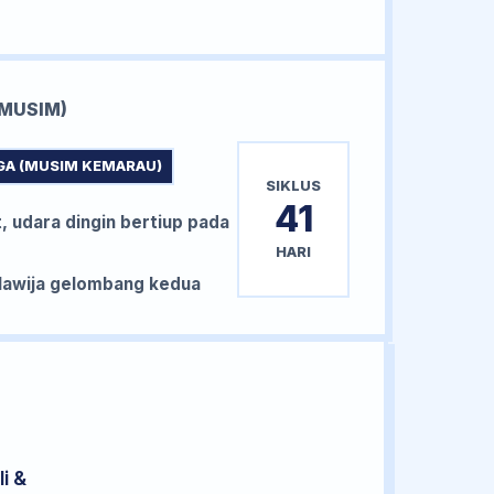
MUSIM)
GA (MUSIM KEMARAU)
SIKLUS
41
, udara dingin bertiup pada
HARI
awija gelombang kedua
i &