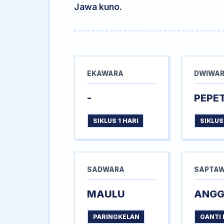
Jawa kuno.
EKAWARA
DWIWA
-
PEPE
SIKLUS 1 HARI
SIKLUS
SADWARA
SAPTA
MAULU
ANG
PARINGKELAN
GANTI 