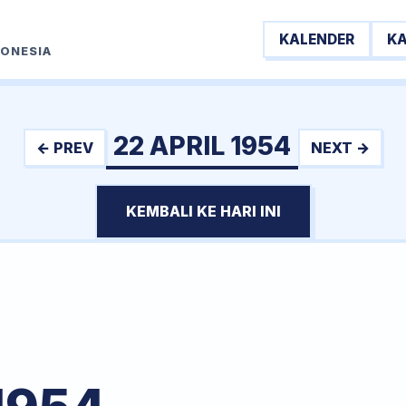
KALENDER
K
DONESIA
22 APRIL 1954
← PREV
NEXT →
KEMBALI KE HARI INI