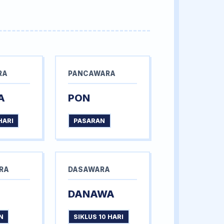
RA
PANCAWARA
A
PON
HARI
PASARAN
RA
DASAWARA
DANAWA
N
SIKLUS 10 HARI