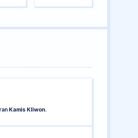
aran
Kamis Kliwon
.