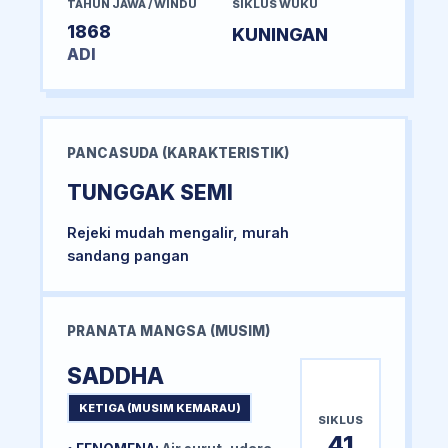
TAHUN JAWA / WINDU
SIKLUS WUKU
1868
KUNINGAN
ADI
PANCASUDA (KARAKTERISTIK)
TUNGGAK SEMI
Rejeki mudah mengalir, murah
sandang pangan
PRANATA MANGSA (MUSIM)
SADDHA
KETIGA (MUSIM KEMARAU)
SIKLUS
41