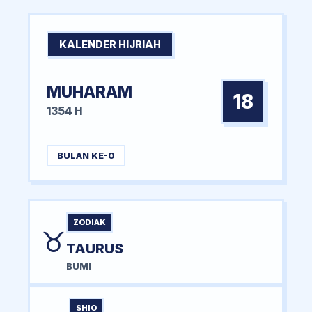
KALENDER HIJRIAH
MUHARAM
18
1354 H
BULAN KE-0
ZODIAK
♉
TAURUS
BUMI
SHIO