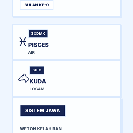
BULAN KE-0
ZODIAK
♓
PISCES
AIR
SHIO
🐴
KUDA
LOGAM
SISTEM JAWA
WETON KELAHIRAN