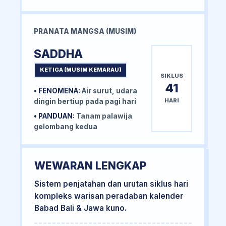
PRANATA MANGSA (MUSIM)
SADDHA
KETIGA (MUSIM KEMARAU)
SIKLUS
41
• FENOMENA:
Air surut, udara
HARI
dingin bertiup pada pagi hari
• PANDUAN:
Tanam palawija
gelombang kedua
WEWARAN LENGKAP
Sistem penjatahan dan urutan siklus hari
kompleks warisan peradaban kalender
Babad Bali & Jawa kuno.