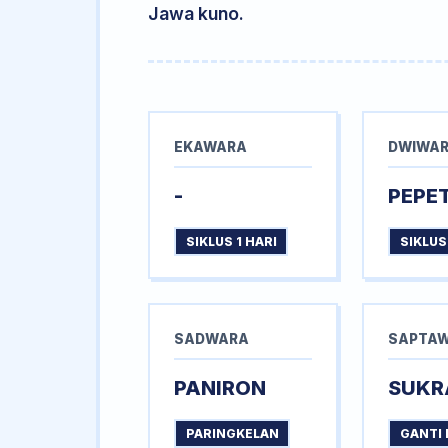
Jawa kuno.
EKAWARA
DWIWA
-
PEPE
SIKLUS 1 HARI
SIKLUS
SADWARA
SAPTA
PANIRON
SUKR
PARINGKELAN
GANTI 