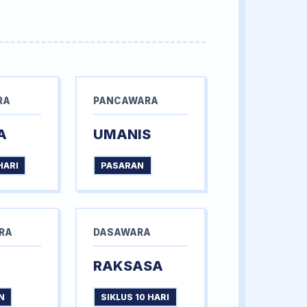
RA
PANCAWARA
A
UMANIS
HARI
PASARAN
RA
DASAWARA
RAKSASA
N
SIKLUS 10 HARI