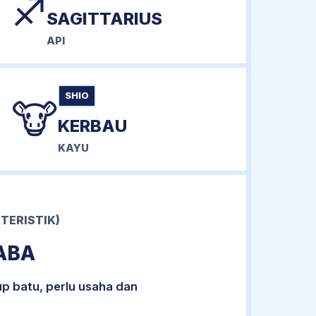
♐
SAGITTARIUS
API
SHIO
🐮
KERBAU
KAYU
TERISTIK)
ABA
up batu, perlu usaha dan