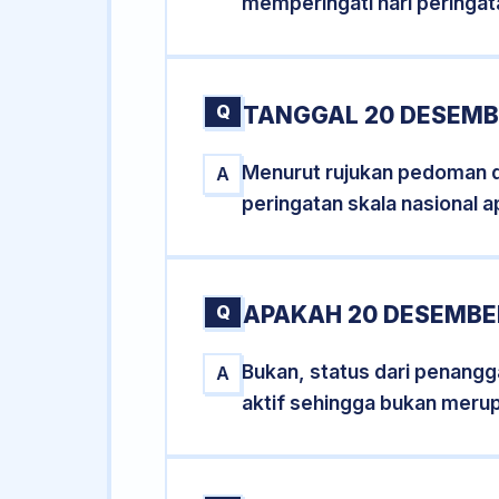
memperingati hari peringat
Q
TANGGAL 20 DESEMBE
Menurut rujukan pedoman dar
A
peringatan skala nasional a
Q
APAKAH 20 DESEMBE
Bukan, status dari penangga
A
aktif sehingga bukan meru