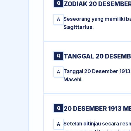
Q
ZODIAK 20 DESEMBER
Seseorang yang memiliki b
A
Sagittarius
.
Q
TANGGAL 20 DESEMBE
Tanggal 20 Desember 1913
A
Masehi.
Q
20 DESEMBER 1913 M
Setelah ditinjau secara re
A