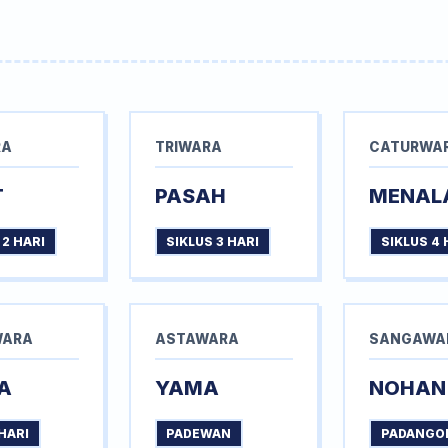
RA
TRIWARA
CATURWA
T
PASAH
MENAL
 2 HARI
SIKLUS 3 HARI
SIKLUS 4 
WARA
ASTAWARA
SANGAWA
A
YAMA
NOHAN
HARI
PADEWAN
PADANGO