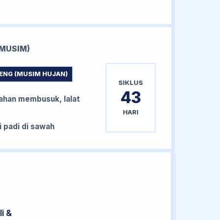
MUSIM)
ENG (MUSIM HUJAN)
SIKLUS
43
han membusuk, lalat
HARI
padi di sawah
i &