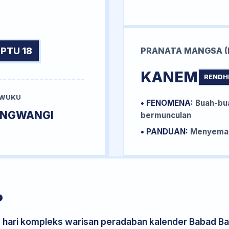
PTU 18
PRANATA MANGSA (
KANEM
RENDH
 WUKU
• FENOMENA:
Buah-bua
UNGWANGI
bermunculan
• PANDUAN:
Menyemai 
P
s hari kompleks warisan peradaban kalender Babad Bal