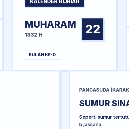
KALENDER HIJRIAH
MUHARAM
22
1332 H
BULAN KE-0
PANCASUDA (KARAK
SUMUR SIN
Seperti sumur tertut
bijaksana