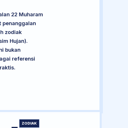
galan 22 Muharam
ut penanggalan
uh zodiak
sim Hujan).
ini bukan
agai referensi
aktis.
ZODIAK