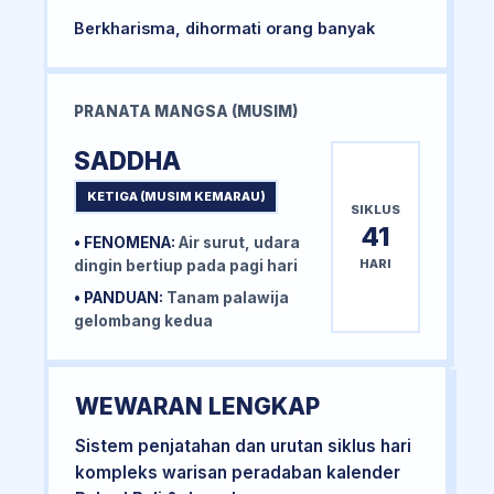
Berkharisma, dihormati orang banyak
PRANATA MANGSA (MUSIM)
SADDHA
KETIGA (MUSIM KEMARAU)
SIKLUS
41
• FENOMENA:
Air surut, udara
HARI
dingin bertiup pada pagi hari
• PANDUAN:
Tanam palawija
gelombang kedua
WEWARAN LENGKAP
Sistem penjatahan dan urutan siklus hari
kompleks warisan peradaban kalender