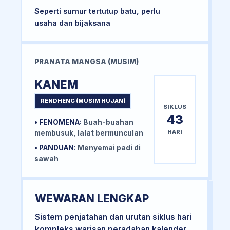
Seperti sumur tertutup batu, perlu
usaha dan bijaksana
PRANATA MANGSA (MUSIM)
KANEM
RENDHENG (MUSIM HUJAN)
SIKLUS
43
• FENOMENA:
Buah-buahan
HARI
membusuk, lalat bermunculan
• PANDUAN:
Menyemai padi di
sawah
WEWARAN LENGKAP
Sistem penjatahan dan urutan siklus hari
kompleks warisan peradaban kalender