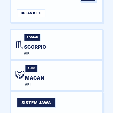
BULAN KE-0
ZODIAK
♏
SCORPIO
AIR
SHIO
🐯
MACAN
API
SISTEM JAWA