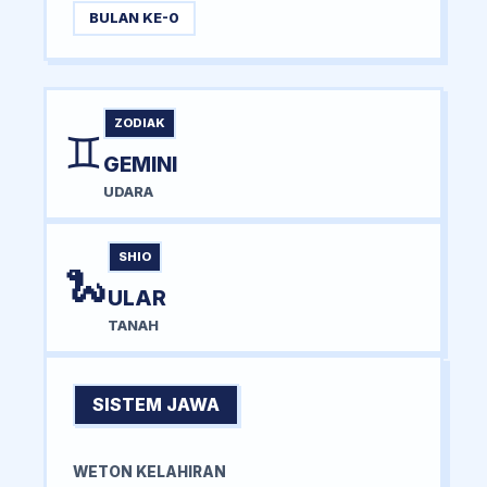
BULAN KE-0
ZODIAK
♊
GEMINI
UDARA
SHIO
🐍
ULAR
TANAH
SISTEM JAWA
WETON KELAHIRAN