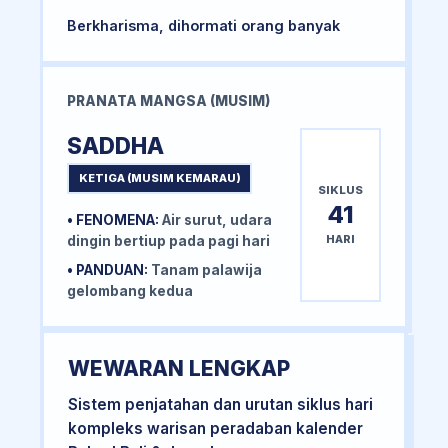
Berkharisma, dihormati orang banyak
PRANATA MANGSA (MUSIM)
SADDHA
KETIGA (MUSIM KEMARAU)
SIKLUS
41
• FENOMENA:
Air surut, udara
HARI
dingin bertiup pada pagi hari
• PANDUAN:
Tanam palawija
gelombang kedua
WEWARAN LENGKAP
Sistem penjatahan dan urutan siklus hari
kompleks warisan peradaban kalender