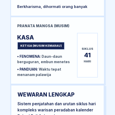
Berkharisma, dihormati orang banyak
PRANATA MANGSA (MUSIM)
KASA
KETIGA (MUSIM KEMARAU)
SIKLUS
41
• FENOMENA:
Daun-daun
HARI
berguguran, embun menetes
• PANDUAN:
Waktu tepat
menanam palawija
WEWARAN LENGKAP
Sistem penjatahan dan urutan siklus hari
kompleks warisan peradaban kalender