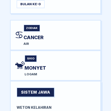
BULAN KE-0
ZODIAK
♋
CANCER
AIR
SHIO
🐒
MONYET
LOGAM
SISTEM JAWA
WETON KELAHIRAN