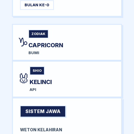
BULAN KE-0
ZODIAK
♑
CAPRICORN
BUMI
SHIO
🐰
KELINCI
API
SISTEM JAWA
WETON KELAHIRAN