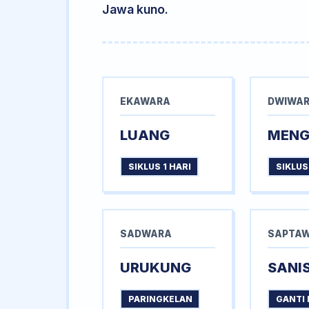
Jawa kuno.
EKAWARA
DWIWA
LUANG
MEN
SIKLUS 1 HARI
SIKLUS
SADWARA
SAPTA
URUKUNG
SANI
PARINGKELAN
GANTI 