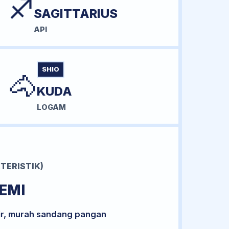
♐
SAGITTARIUS
API
SHIO
🐴
KUDA
LOGAM
TERISTIK)
EMI
ir, murah sandang pangan