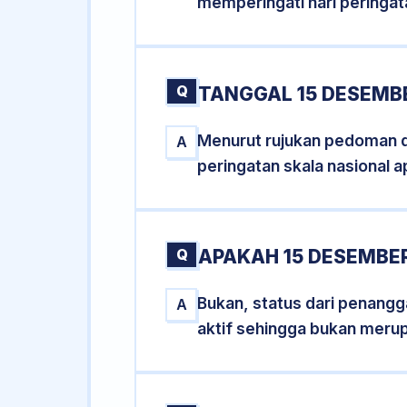
memperingati hari peringat
Q
TANGGAL 15 DESEMBE
Menurut rujukan pedoman dar
A
peringatan skala nasional a
Q
APAKAH 15 DESEMBE
Bukan, status dari penangga
A
aktif sehingga bukan meru