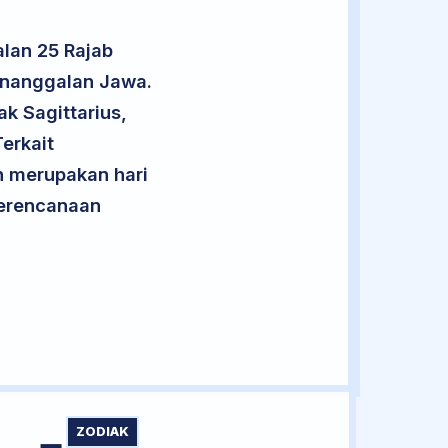
lan 25 Rajab
penanggalan Jawa.
ak Sagittarius,
erkait
an merupakan hari
 perencanaan
ZODIAK