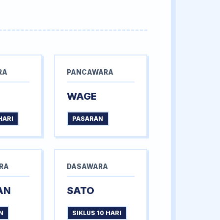
RA
PANCAWARA
WAGE
HARI
PASARAN
RA
DASAWARA
AN
SATO
N
SIKLUS 10 HARI