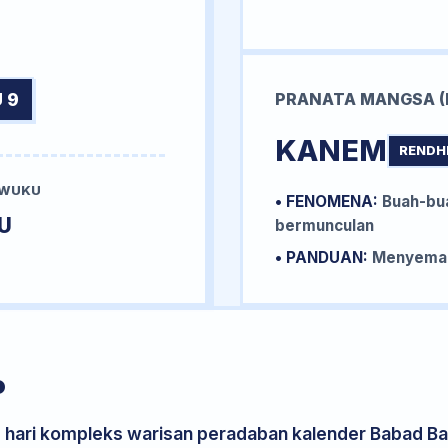
 9
PRANATA MANGSA (
KANEM
RENDH
 WUKU
• FENOMENA:
Buah-bua
U
bermunculan
• PANDUAN:
Menyemai 
P
s hari kompleks warisan peradaban kalender Babad Bal