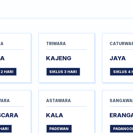
RA
TRIWARA
CATURWA
GA
KAJENG
JAYA
 2 HARI
SIKLUS 3 HARI
SIKLUS 4 
WARA
ASTAWARA
SANGAWA
SCARA
KALA
ERANG
HARI
PADEWAN
PADANGO