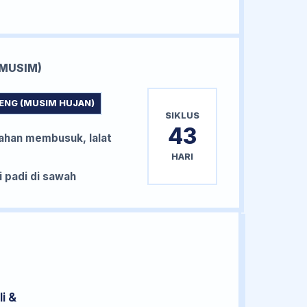
MUSIM)
ENG (MUSIM HUJAN)
SIKLUS
43
han membusuk, lalat
HARI
padi di sawah
i &