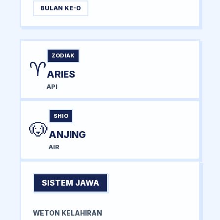
BULAN KE-0
ZODIAK
♈
ARIES
API
SHIO
🐶
ANJING
AIR
SISTEM JAWA
WETON KELAHIRAN