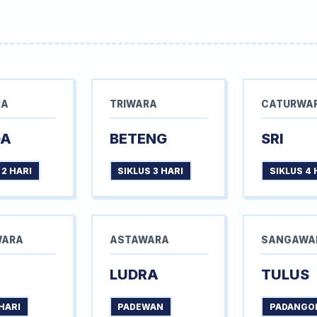
RA
TRIWARA
CATURWA
GA
BETENG
SRI
 2 HARI
SIKLUS 3 HARI
SIKLUS 4 
WARA
ASTAWARA
SANGAWA
LUDRA
TULUS
HARI
PADEWAN
PADANGO