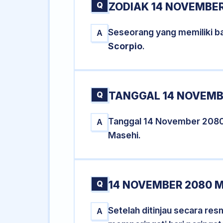
Q
ZODIAK 14 NOVEMBER
Seseorang yang memiliki b
A
Scorpio
.
Q
TANGGAL 14 NOVEMBE
Tanggal 14 November 2080
A
Masehi.
Q
14 NOVEMBER 2080 M
Setelah ditinjau secara re
A