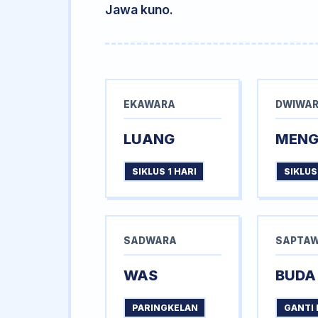
Jawa kuno.
EKAWARA
DWIWA
LUANG
MEN
SIKLUS 1 HARI
SIKLUS
SADWARA
SAPTA
WAS
BUDA
PARINGKELAN
GANTI 