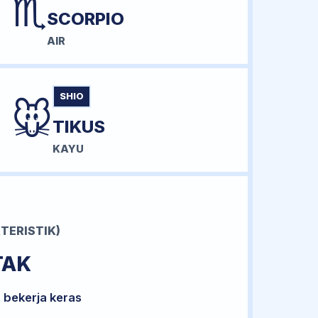
♏
SCORPIO
AIR
SHIO
🐭
TIKUS
KAYU
TERISTIK)
TAK
 bekerja keras