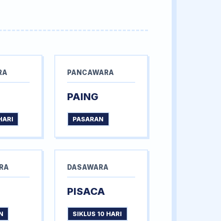
RA
PANCAWARA
PAING
HARI
PASARAN
RA
DASAWARA
PISACA
N
SIKLUS 10 HARI