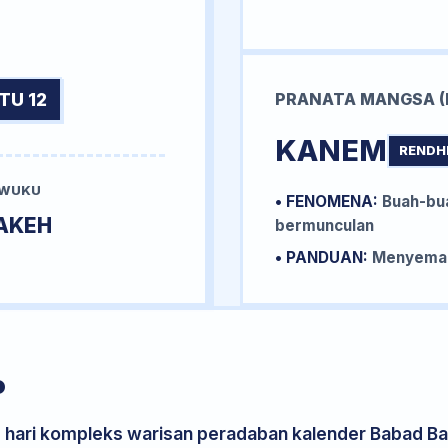
TU 12
PRANATA MANGSA (
KANEM
RENDH
 WUKU
• FENOMENA:
Buah-bua
AKEH
bermunculan
• PANDUAN:
Menyemai 
P
s hari kompleks warisan peradaban kalender Babad Bal