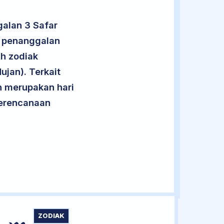
alan 3 Safar
t penanggalan
uh zodiak
jan). Terkait
an merupakan hari
 perencanaan
ZODIAK