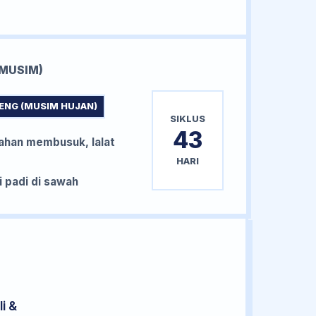
MUSIM)
ENG (MUSIM HUJAN)
SIKLUS
43
han membusuk, lalat
HARI
padi di sawah
i &