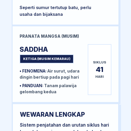
Seperti sumur tertutup batu, perlu
usaha dan bijaksana
PRANATA MANGSA (MUSIM)
SADDHA
KETIGA (MUSIM KEMARAU)
SIKLUS
41
• FENOMENA:
Air surut, udara
HARI
dingin bertiup pada pagi hari
• PANDUAN:
Tanam palawija
gelombang kedua
WEWARAN LENGKAP
Sistem penjatahan dan urutan siklus hari