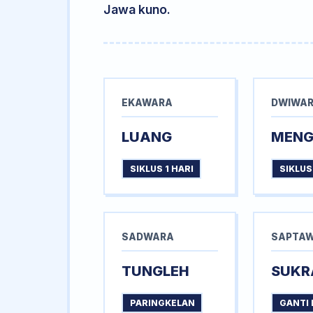
Jawa kuno.
EKAWARA
DWIWA
LUANG
MEN
SIKLUS 1 HARI
SIKLUS
SADWARA
SAPTA
TUNGLEH
SUKR
PARINGKELAN
GANTI 