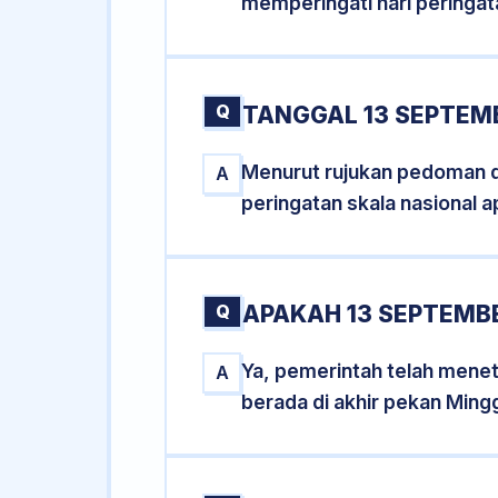
memperingati hari peringat
Q
TANGGAL 13 SEPTEMB
Menurut rujukan pedoman dar
A
peringatan skala nasional a
Q
APAKAH 13 SEPTEMB
Ya, pemerintah telah mene
A
berada di akhir pekan Ming