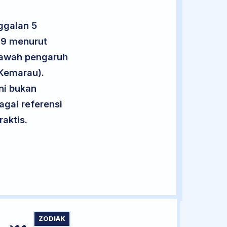
ggalan 5
 9 menurut
 bawah pengaruh
 Kemarau).
ini bukan
agai referensi
aktis.
ZODIAK