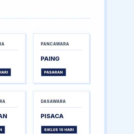
RA
PANCAWARA
PAING
HARI
PASARAN
RA
DASAWARA
AN
PISACA
N
SIKLUS 10 HARI