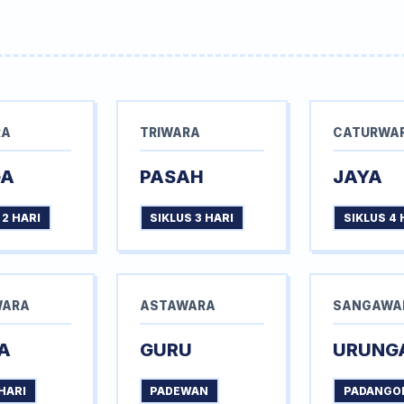
RA
TRIWARA
CATURWA
GA
PASAH
JAYA
 2 HARI
SIKLUS 3 HARI
SIKLUS 4 
WARA
ASTAWARA
SANGAWA
A
GURU
URUNG
HARI
PADEWAN
PADANGO