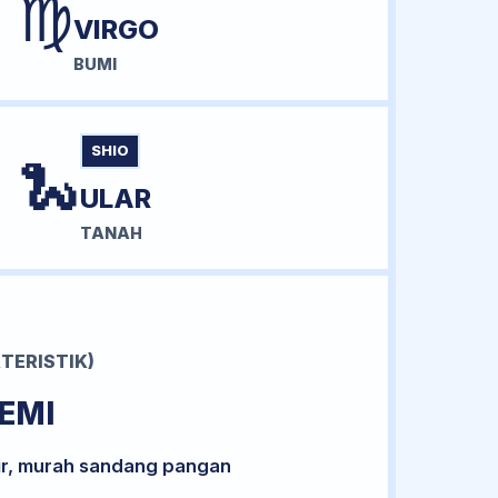
♍
VIRGO
BUMI
SHIO
🐍
ULAR
TANAH
TERISTIK)
EMI
ir, murah sandang pangan