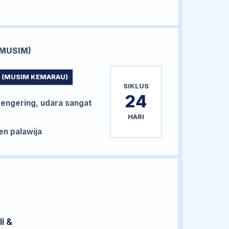
MUSIM)
 (MUSIM KEMARAU)
SIKLUS
24
ngering, udara sangat
HARI
n palawija
i &