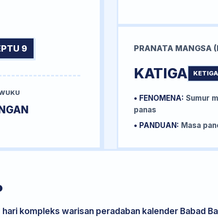
EPTU 9
PRANATA MANGSA (
KATIGA
KETIGA
 WUKU
• FENOMENA:
Sumur me
INGAN
panas
• PANDUAN:
Masa pane
P
s hari kompleks warisan peradaban kalender Babad Bal