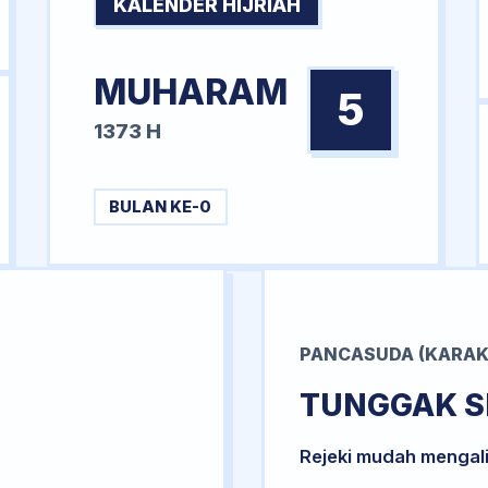
KALENDER HIJRIAH
MUHARAM
5
1373 H
BULAN KE-0
PANCASUDA (KARAK
TUNGGAK S
Rejeki mudah mengal