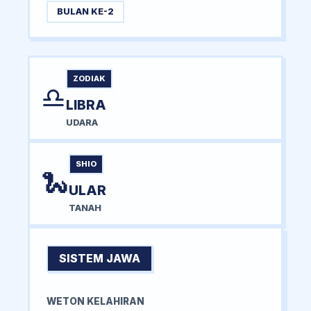
BULAN KE-2
ZODIAK
♎
LIBRA
UDARA
SHIO
🐍
ULAR
TANAH
SISTEM JAWA
WETON KELAHIRAN