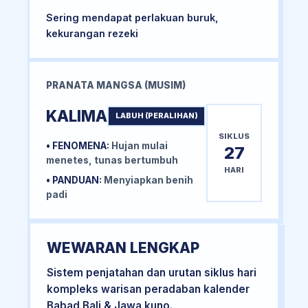
Sering mendapat perlakuan buruk,
kekurangan rezeki
PRANATA MANGSA (MUSIM)
KALIMA
LABUH (PERALIHAN)
SIKLUS
• FENOMENA:
Hujan mulai
27
menetes, tunas bertumbuh
HARI
• PANDUAN:
Menyiapkan benih
padi
WEWARAN LENGKAP
Sistem penjatahan dan urutan siklus hari
kompleks warisan peradaban kalender
Babad Bali & Jawa kuno.