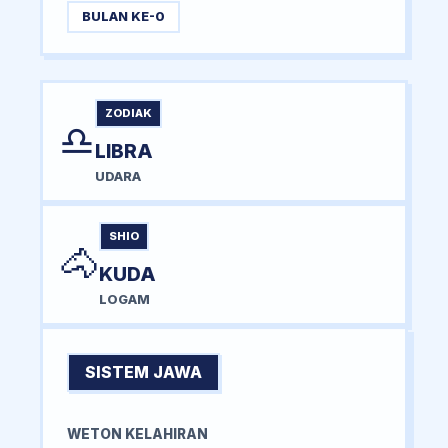
BULAN KE-0
ZODIAK
♎
LIBRA
UDARA
SHIO
🐴
KUDA
LOGAM
SISTEM JAWA
WETON KELAHIRAN