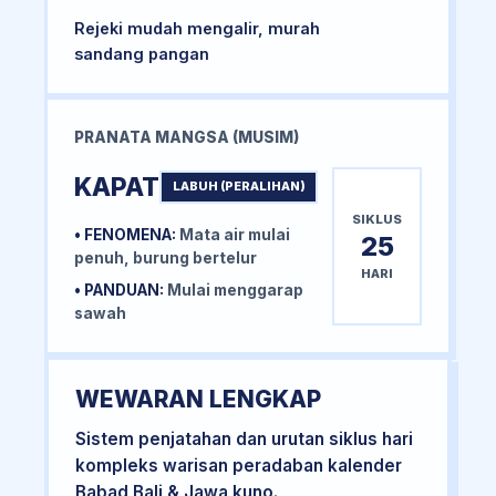
Rejeki mudah mengalir, murah
sandang pangan
PRANATA MANGSA (MUSIM)
KAPAT
LABUH (PERALIHAN)
SIKLUS
• FENOMENA:
Mata air mulai
25
penuh, burung bertelur
HARI
• PANDUAN:
Mulai menggarap
sawah
WEWARAN LENGKAP
Sistem penjatahan dan urutan siklus hari
kompleks warisan peradaban kalender
Babad Bali & Jawa kuno.