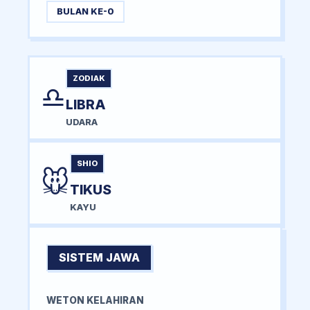
BULAN KE-0
ZODIAK
♎
LIBRA
UDARA
SHIO
🐭
TIKUS
KAYU
SISTEM JAWA
WETON KELAHIRAN