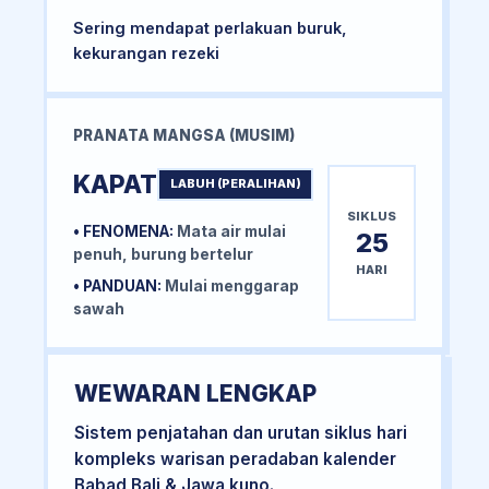
Sering mendapat perlakuan buruk,
kekurangan rezeki
PRANATA MANGSA (MUSIM)
KAPAT
LABUH (PERALIHAN)
SIKLUS
• FENOMENA:
Mata air mulai
25
penuh, burung bertelur
HARI
• PANDUAN:
Mulai menggarap
sawah
WEWARAN LENGKAP
Sistem penjatahan dan urutan siklus hari
kompleks warisan peradaban kalender
Babad Bali & Jawa kuno.