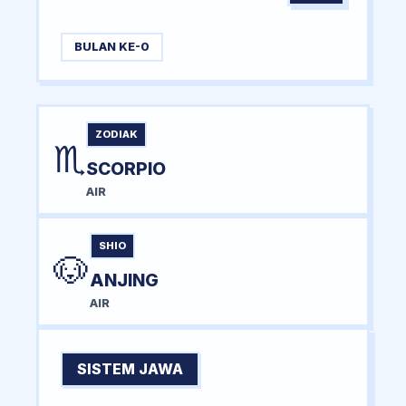
BULAN KE-0
ZODIAK
♏
SCORPIO
AIR
SHIO
🐶
ANJING
AIR
SISTEM JAWA