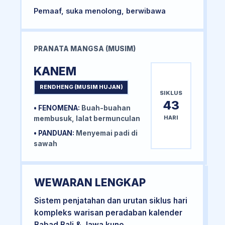
Pemaaf, suka menolong, berwibawa
PRANATA MANGSA (MUSIM)
KANEM
RENDHENG (MUSIM HUJAN)
SIKLUS
43
• FENOMENA:
Buah-buahan
HARI
membusuk, lalat bermunculan
• PANDUAN:
Menyemai padi di
sawah
WEWARAN LENGKAP
Sistem penjatahan dan urutan siklus hari
kompleks warisan peradaban kalender
Babad Bali & Jawa kuno.