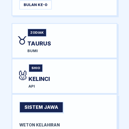
BULAN KE-0
ZODIAK
♉
TAURUS
BUMI
SHIO
🐰
KELINCI
API
SISTEM JAWA
WETON KELAHIRAN