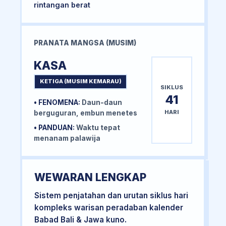
rintangan berat
PRANATA MANGSA (MUSIM)
KASA
KETIGA (MUSIM KEMARAU)
SIKLUS
41
• FENOMENA:
Daun-daun
HARI
berguguran, embun menetes
• PANDUAN:
Waktu tepat
menanam palawija
WEWARAN LENGKAP
Sistem penjatahan dan urutan siklus hari
kompleks warisan peradaban kalender
Babad Bali & Jawa kuno.