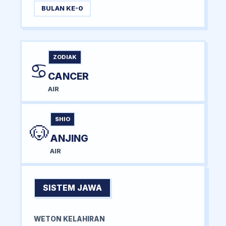
BULAN KE-0
ZODIAK
♋
CANCER
AIR
SHIO
🐶
ANJING
AIR
SISTEM JAWA
WETON KELAHIRAN