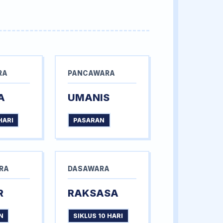
RA
PANCAWARA
A
UMANIS
HARI
PASARAN
RA
DASAWARA
R
RAKSASA
N
SIKLUS 10 HARI