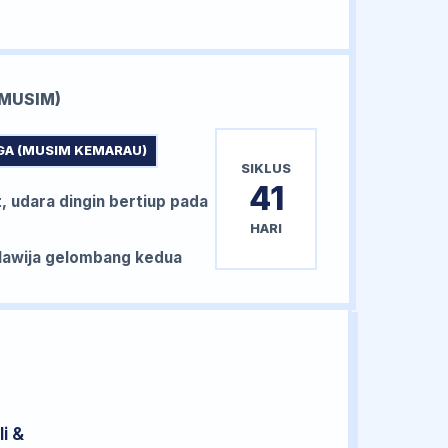
MUSIM)
GA (MUSIM KEMARAU)
SIKLUS
41
, udara dingin bertiup pada
HARI
awija gelombang kedua
i &