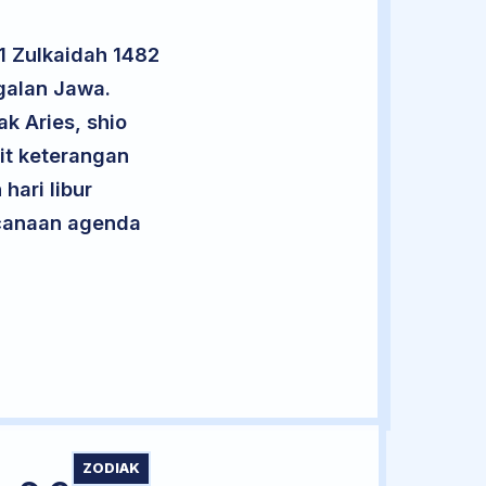
1 Zulkaidah 1482
galan Jawa.
k Aries, shio
it keterangan
hari libur
encanaan agenda
ZODIAK