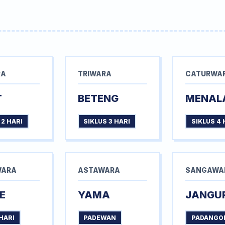
RA
TRIWARA
CATURWA
T
BETENG
MENAL
 2 HARI
SIKLUS 3 HARI
SIKLUS 4 
WARA
ASTAWARA
SANGAWA
E
YAMA
JANGU
HARI
PADEWAN
PADANGO