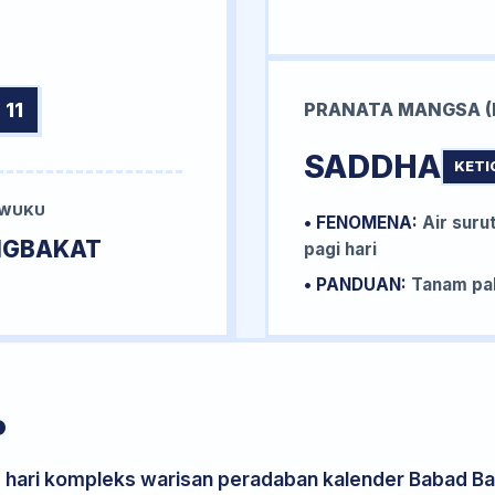
 11
PRANATA MANGSA (
SADDHA
KETI
 WUKU
• FENOMENA:
Air surut
NGBAKAT
pagi hari
• PANDUAN:
Tanam pal
P
s hari kompleks warisan peradaban kalender Babad Bal