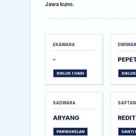
Jawa kuno.
EKAWARA
DWIWA
-
PEPE
SIKLUS 1 HARI
SIKLUS
SADWARA
SAPTA
ARYANG
REDIT
PARINGKELAN
GANTI 