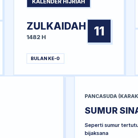
KALENDER HIJRIAH
ZULKAIDAH
11
1482 H
BULAN KE-0
PANCASUDA (KARAK
SUMUR SIN
Seperti sumur tertut
bijaksana