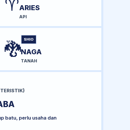
♈
ARIES
API
SHIO
🐉
NAGA
TANAH
TERISTIK)
ABA
up batu, perlu usaha dan