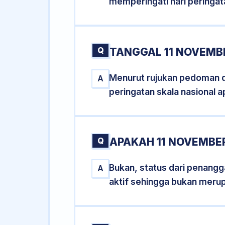
memperingati hari peringat
Q
TANGGAL 11 NOVEMBE
Menurut rujukan pedoman dar
A
peringatan skala nasional a
Q
APAKAH 11 NOVEMBE
Bukan, status dari penangga
A
aktif sehingga bukan meru