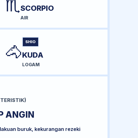
♏
SCORPIO
AIR
SHIO
🐴
KUDA
LOGAM
TERISTIK)
P ANGIN
lakuan buruk, kekurangan rezeki