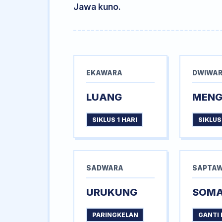
Jawa kuno.
EKAWARA
DWIWA
LUANG
MEN
SIKLUS 1 HARI
SIKLUS
SADWARA
SAPTA
URUKUNG
SOM
PARINGKELAN
GANTI 