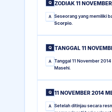
Q
ZODIAK 11 NOVEMBER
Seseorang yang memiliki ba
A
Scorpio
.
Q
TANGGAL 11 NOVEMBE
Tanggal 11 November 2014
A
Masehi.
Q
11 NOVEMBER 2014 M
Setelah ditinjau secara re
A