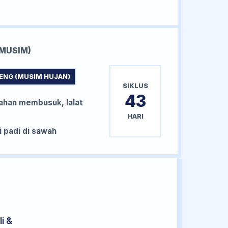
MUSIM)
ENG (MUSIM HUJAN)
SIKLUS
43
han membusuk, lalat
HARI
padi di sawah
i &