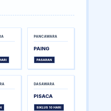
RA
PANCAWARA
PAING
HARI
PASARAN
RA
DASAWARA
PISACA
N
SIKLUS 10 HARI