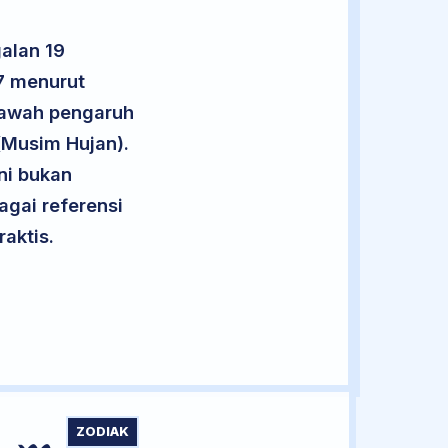
alan 19
7 menurut
 bawah pengaruh
(Musim Hujan).
ini bukan
agai referensi
aktis.
ZODIAK