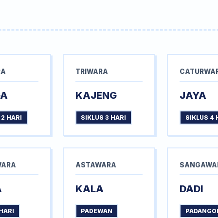
RA
TRIWARA
CATURWA
GA
KAJENG
JAYA
 2 HARI
SIKLUS 3 HARI
SIKLUS 4 
WARA
ASTAWARA
SANGAWA
A
KALA
DADI
HARI
PADEWAN
PADANGO