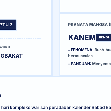
PTU 7
PRANATA MANGSA (
KANEM
RENDH
 WUKU
• FENOMENA:
Buah-bua
NGBAKAT
bermunculan
• PANDUAN:
Menyemai 
P
s hari kompleks warisan peradaban kalender Babad Bal