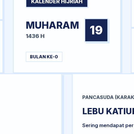
KALENDER HIJRIAH
MUHARAM
19
1436 H
BULAN KE-0
PANCASUDA (KARAK
LEBU KATIU
Sering mendapat per