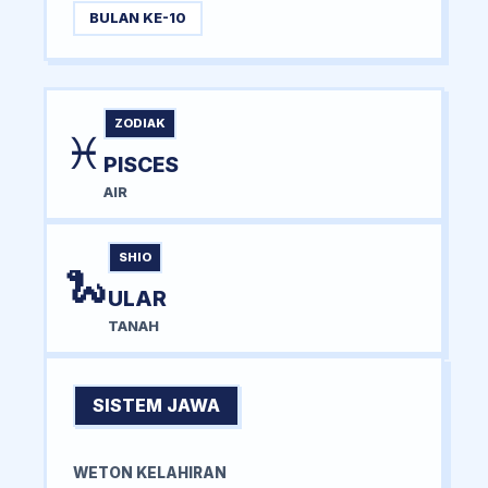
BULAN KE-10
ZODIAK
♓
PISCES
AIR
SHIO
🐍
ULAR
TANAH
SISTEM JAWA
WETON KELAHIRAN