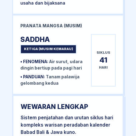
usaha dan bijaksana
PRANATA MANGSA (MUSIM)
SADDHA
KETIGA (MUSIM KEMARAU)
SIKLUS
41
• FENOMENA:
Air surut, udara
HARI
dingin bertiup pada pagi hari
• PANDUAN:
Tanam palawija
gelombang kedua
WEWARAN LENGKAP
Sistem penjatahan dan urutan siklus hari
kompleks warisan peradaban kalender
Babad Bali & Jawa kuno.